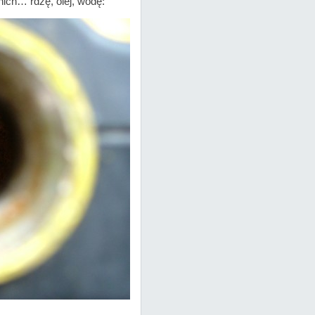
ch… rdzę, olej, wodę: