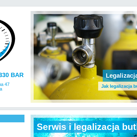
330 BAR
Legalizacj
ha 47
Jak legalizacja b
a
Serwis i legalizacja butl